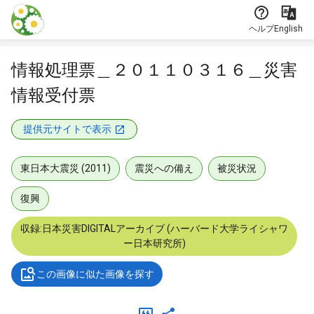
本文に飛ぶ
ヘルプ
English
情報処理票＿２０１１０３１６＿災害
情報受付票
提供元サイトで表示
東日本大震災 (2011)
震災への備え
被災状況
復興
収録:日本災害DIGITALアーカイブ (ハーバード大学ライシャワ
ー日本研究所)
この画像に似た画像を探す