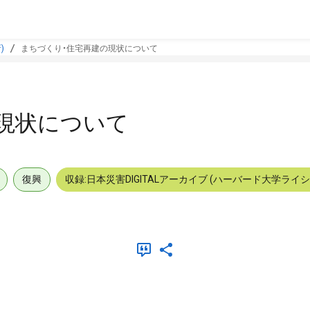
)
まちづくり・住宅再建の現状について
現状について
復興
収録:日本災害DIGITALアーカイブ (ハーバード大学ライ