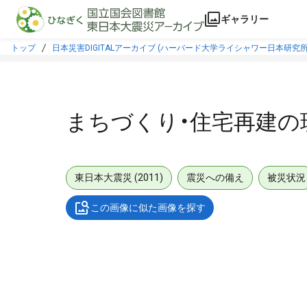
本文に飛ぶ
ギャラリー
トップ
日本災害DIGITALアーカイブ (ハーバード大学ライシャワー日本研究所
まちづくり・住宅再建の
東日本大震災 (2011)
震災への備え
被災状況
この画像に似た画像を探す