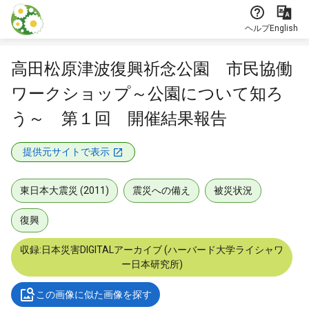
本文に飛ぶ
ヘルプ
English
高田松原津波復興祈念公園 市民協働
ワークショップ～公園について知ろ
う～ 第１回 開催結果報告
提供元サイトで表示
東日本大震災 (2011)
震災への備え
被災状況
復興
収録:日本災害DIGITALアーカイブ (ハーバード大学ライシャワ
ー日本研究所)
この画像に似た画像を探す