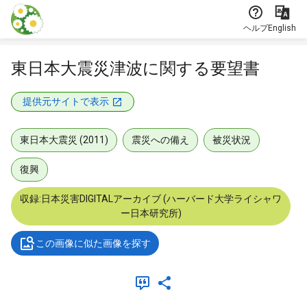
本文に飛ぶ
ヘルプ
English
東日本大震災津波に関する要望書
提供元サイトで表示
東日本大震災 (2011)
震災への備え
被災状況
復興
収録:日本災害DIGITALアーカイブ (ハーバード大学ライシャワ
ー日本研究所)
この画像に似た画像を探す