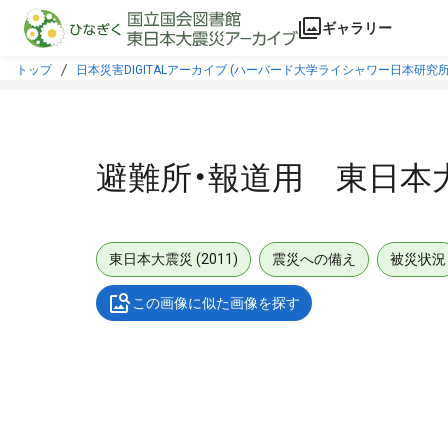
本文に飛ぶ
ギャラリー
トップ
日本災害DIGITALアーカイブ (ハーバード大学ライシャワー日本研究所
避難所・報道用 東日本
東日本大震災 (2011)
震災への備え
被災状況
この画像に似た画像を探す