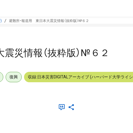
)
避難所・報道用 東日本大震災情報（抜粋版）№６２
大震災情報（抜粋版）№６２
復興
収録:日本災害DIGITALアーカイブ (ハーバード大学ライ