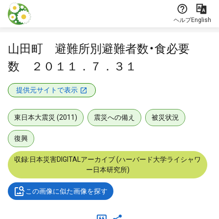
本文に飛ぶ
ヘルプ
English
山田町 避難所別避難者数・食必要
数 ２０１１．７．３１
提供元サイトで表示
東日本大震災 (2011)
震災への備え
被災状況
復興
収録:日本災害DIGITALアーカイブ (ハーバード大学ライシャワ
ー日本研究所)
この画像に似た画像を探す