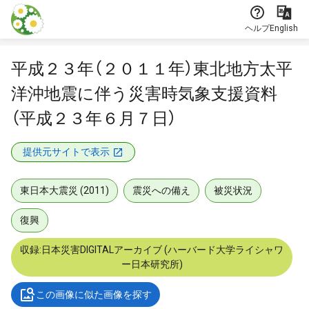
本文に飛ぶ
ヘルプ
English
平成２３年（２０１１年）東北地方太平
洋沖地震に伴う災害時気象支援資料
（平成２３年６月７日）
提供元サイトで表示
東日本大震災 (2011)
震災への備え
被災状況
復興
収録:日本災害DIGITALアーカイブ (ハーバード大学ライシャワ
ー日本研究所)
この画像に似た画像を探す