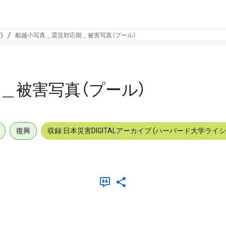
)
船越小写真＿震災対応期＿被害写真（プール）
＿被害写真（プール）
復興
収録:日本災害DIGITALアーカイブ (ハーバード大学ライ