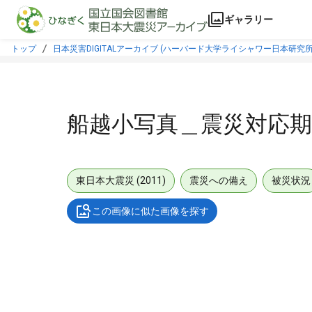
本文に飛ぶ
ギャラリー
トップ
日本災害DIGITALアーカイブ (ハーバード大学ライシャワー日本研究所
船越小写真＿震災対応期
東日本大震災 (2011)
震災への備え
被災状況
この画像に似た画像を探す