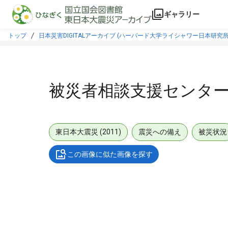
本文に飛ぶ
ギャラリー
トップ
日本災害DIGITALアーカイブ (ハーバード大学ライシャワー日本研究所
被災者相談支援センタ
東日本大震災 (2011)
震災への備え
被災状況
この画像に似た画像を探す