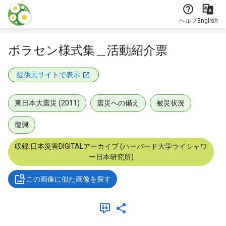
本文に飛ぶ
ヘルプ
English
ボラセン様式集＿活動紹介票
提供元サイトで表示
東日本大震災 (2011)
震災への備え
被災状況
復興
収録:日本災害DIGITALアーカイブ (ハーバード大学ライシャワ
ー日本研究所)
この画像に似た画像を探す