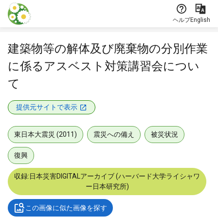
本文に飛ぶ
ヘルプ
English
建築物等の解体及び廃棄物の分別作業
に係るアスベスト対策講習会につい
て
提供元サイトで表示
東日本大震災 (2011)
震災への備え
被災状況
復興
収録:日本災害DIGITALアーカイブ (ハーバード大学ライシャワ
ー日本研究所)
この画像に似た画像を探す