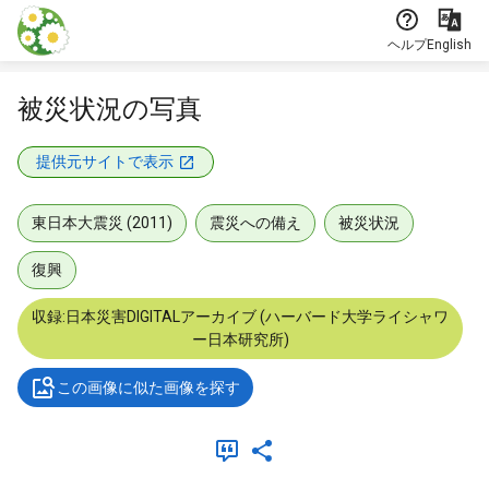
本文に飛ぶ
ヘルプ
English
被災状況の写真
提供元サイトで表示
東日本大震災 (2011)
震災への備え
被災状況
復興
収録:日本災害DIGITALアーカイブ (ハーバード大学ライシャワ
ー日本研究所)
この画像に似た画像を探す