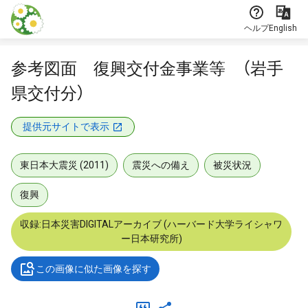
本文に飛ぶ
ヘルプ
English
参考図面 復興交付金事業等 （岩手
県交付分）
提供元サイトで表示
東日本大震災 (2011)
震災への備え
被災状況
復興
収録:日本災害DIGITALアーカイブ (ハーバード大学ライシャワ
ー日本研究所)
この画像に似た画像を探す