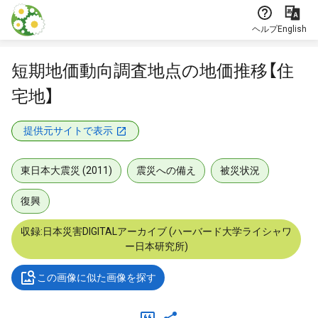
本文に飛ぶ
ヘルプ
English
短期地価動向調査地点の地価推移【住
宅地】
提供元サイトで表示
東日本大震災 (2011)
震災への備え
被災状況
復興
収録:日本災害DIGITALアーカイブ (ハーバード大学ライシャワ
ー日本研究所)
この画像に似た画像を探す