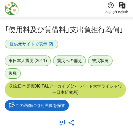
本文に飛ぶ
ヘルプ
English
「使用料及び賃借料」支出負担行為伺」
提供元サイトで表示
東日本大震災 (2011)
震災への備え
被災状況
復興
収録:日本災害DIGITALアーカイブ (ハーバード大学ライシャワ
ー日本研究所)
この画像に似た画像を探す