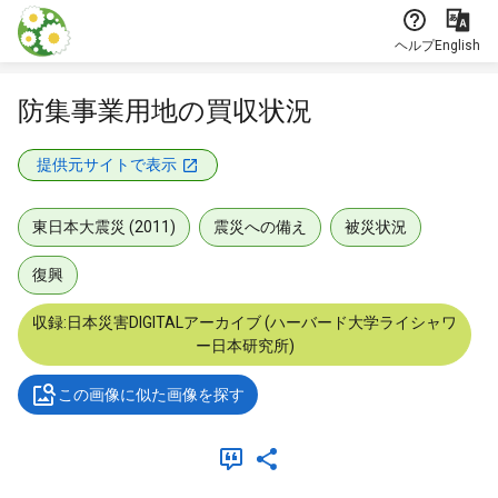
本文に飛ぶ
ヘルプ
English
防集事業用地の買収状況
提供元サイトで表示
東日本大震災 (2011)
震災への備え
被災状況
復興
収録:日本災害DIGITALアーカイブ (ハーバード大学ライシャワ
ー日本研究所)
この画像に似た画像を探す