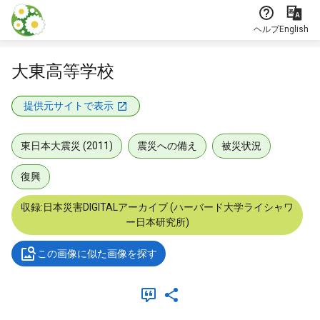
本文に飛ぶ
ヘルプ
English
大東高等学校
提供元サイトで表示
東日本大震災 (2011)
震災への備え
被災状況
復興
収録:日本災害DIGITALアーカイブ (ハーバード大学ライシャワ
ー日本研究所)
この画像に似た画像を探す