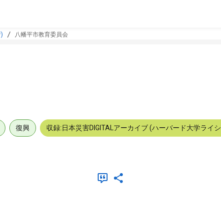
)
八幡平市教育委員会
復興
収録:日本災害DIGITALアーカイブ (ハーバード大学ライ