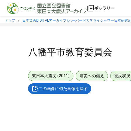
本文に飛ぶ
ギャラリー
トップ
日本災害DIGITALアーカイブ (ハーバード大学ライシャワー日本研究所
八幡平市教育委員会
東日本大震災 (2011)
震災への備え
被災状況
この画像に似た画像を探す