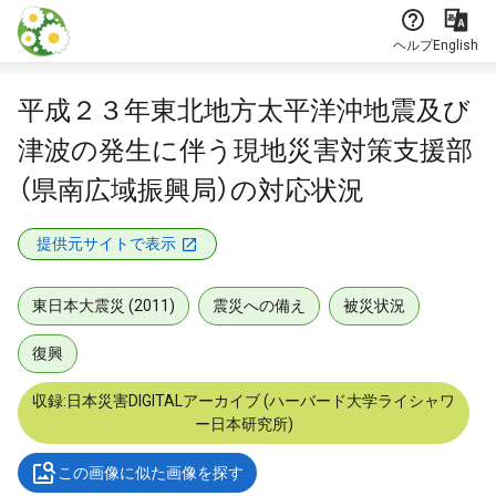
本文に飛ぶ
ヘルプ
English
平成２３年東北地方太平洋沖地震及び
津波の発生に伴う現地災害対策支援部
（県南広域振興局）の対応状況
提供元サイトで表示
東日本大震災 (2011)
震災への備え
被災状況
復興
収録:日本災害DIGITALアーカイブ (ハーバード大学ライシャワ
ー日本研究所)
この画像に似た画像を探す