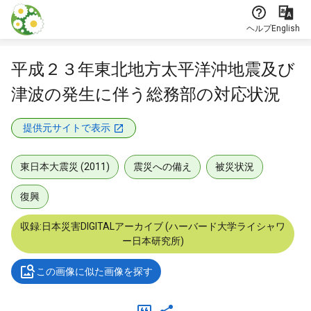
本文に飛ぶ
ヘルプ
English
平成２３年東北地方太平洋沖地震及び
津波の発生に伴う総務部の対応状況
提供元サイトで表示
東日本大震災 (2011)
震災への備え
被災状況
復興
収録:日本災害DIGITALアーカイブ (ハーバード大学ライシャワ
ー日本研究所)
この画像に似た画像を探す