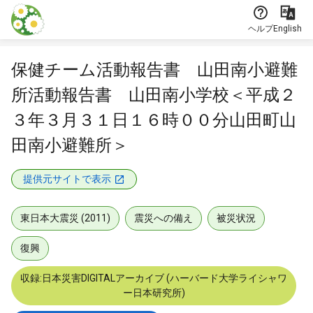
本文に飛ぶ
ヘルプ
English
保健チーム活動報告書 山田南小避難
所活動報告書 山田南小学校＜平成２
３年３月３１日１６時００分山田町山
田南小避難所＞
提供元サイトで表示
東日本大震災 (2011)
震災への備え
被災状況
復興
収録:日本災害DIGITALアーカイブ (ハーバード大学ライシャワ
ー日本研究所)