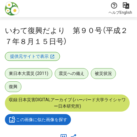
本文に飛ぶ
ヘルプ
English
いわて復興だより 第９０号（平成２
７年８月１５日号）
提供元サイトで表示
東日本大震災 (2011)
震災への備え
被災状況
復興
収録:日本災害DIGITALアーカイブ (ハーバード大学ライシャワ
ー日本研究所)
この画像に似た画像を探す