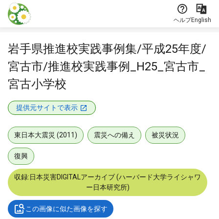
本文に飛ぶ
ヘルプ
English
岩手県推進校実践事例集/平成25年度/
宮古市/推進校実践事例_H25_宮古市_
宮古小学校
提供元サイトで表示
東日本大震災 (2011)
震災への備え
被災状況
復興
収録:日本災害DIGITALアーカイブ (ハーバード大学ライシャワ
ー日本研究所)
この画像に似た画像を探す