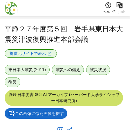
本文に飛ぶ
ヘルプ
English
平静２７年度第５回＿岩手県東日本大
震災津波復興推進本部会議
提供元サイトで表示
東日本大震災 (2011)
震災への備え
被災状況
復興
収録:日本災害DIGITALアーカイブ (ハーバード大学ライシャワ
ー日本研究所)
この画像に似た画像を探す