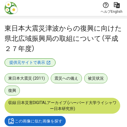
本文に飛ぶ
ヘルプ
English
東日本大震災津波からの復興に向けた
県北広域振興局の取組について（平成
２７年度）
提供元サイトで表示
東日本大震災 (2011)
震災への備え
被災状況
復興
収録:日本災害DIGITALアーカイブ (ハーバード大学ライシャワ
ー日本研究所)
この画像に似た画像を探す