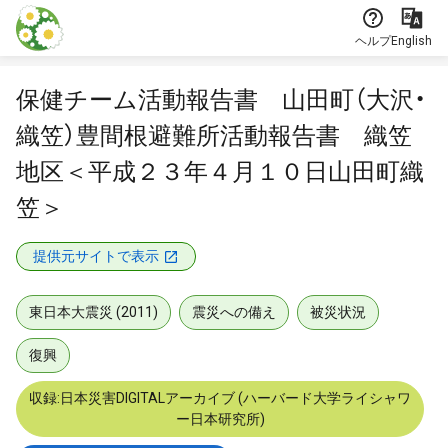
本文に飛ぶ
ヘルプ
English
保健チーム活動報告書 山田町（大沢・
織笠）豊間根避難所活動報告書 織笠
地区＜平成２３年４月１０日山田町織
笠＞
提供元サイトで表示
東日本大震災 (2011)
震災への備え
被災状況
復興
収録:日本災害DIGITALアーカイブ (ハーバード大学ライシャワ
ー日本研究所)