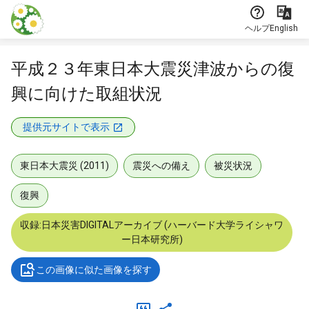
本文に飛ぶ
ヘルプ
English
平成２３年東日本大震災津波からの復
興に向けた取組状況
提供元サイトで表示
東日本大震災 (2011)
震災への備え
被災状況
復興
収録:日本災害DIGITALアーカイブ (ハーバード大学ライシャワ
ー日本研究所)
この画像に似た画像を探す