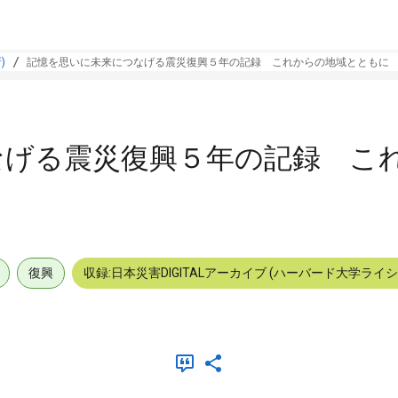
)
記憶を思いに未来につなげる震災復興５年の記録 これからの地域とともに
なげる震災復興５年の記録 こ
復興
収録:日本災害DIGITALアーカイブ (ハーバード大学ライ