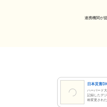
連携機関が
日本災害DI
ハーバード大
記録したデジ
称変更された