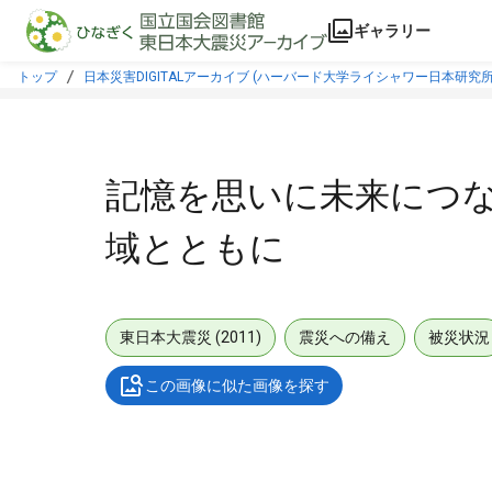
本文に飛ぶ
ギャラリー
トップ
日本災害DIGITALアーカイブ (ハーバード大学ライシャワー日本研究所
記憶を思いに未来につ
域とともに
東日本大震災 (2011)
震災への備え
被災状況
この画像に似た画像を探す