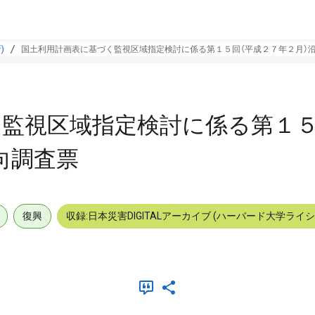
)
国土利用計画表に基づく監視区域指定検討に係る第１５回（平成２７年２月）
監視区域指定検討に係る第１５
向調査票
復興
収録:日本災害DIGITALアーカイブ (ハーバード大学ライ