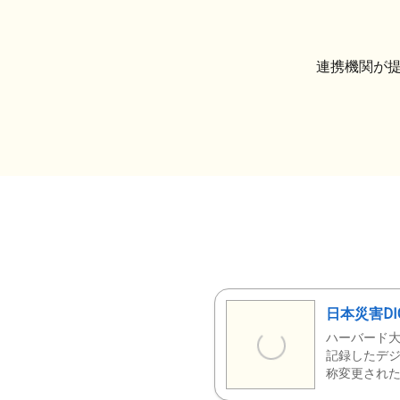
連携機関が
日本災害DI
ハーバード大
記録したデジ
称変更された