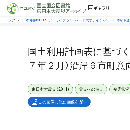
本文に飛ぶ
ギャラリー
トップ
日本災害DIGITALアーカイブ (ハーバード大学ライシャワー日本研究所
国土利用計画表に基づく
７年２月）沿岸６市町意
東日本大震災 (2011)
震災への備え
被災状況
この画像に似た画像を探す