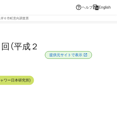
ヘルプ
English
沿岸６市町意向調査票
回（平成２
提供元サイトで表示
シャワー日本研究所)