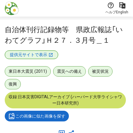
本文に飛ぶ
ヘルプ
English
自治体刊行記録物等 県政広報誌「い
わてグラフ」Ｈ２７．３月号＿１
提供元サイトで表示
東日本大震災 (2011)
震災への備え
被災状況
復興
収録:日本災害DIGITALアーカイブ (ハーバード大学ライシャワ
ー日本研究所)
この画像に似た画像を探す