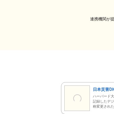
連携機関が
日本災害DI
ハーバード大
記録したデジ
称変更された