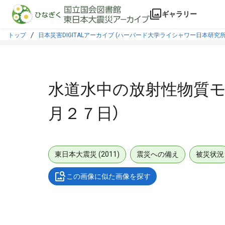
本文に飛ぶ
ギャラリー
トップ
日本災害DIGITALアーカイブ (ハーバード大学ライシャワー日本研究所
水道水中の放射性物質モ
月２７日）
東日本大震災 (2011)
震災への備え
被災状況
この画像に似た画像を探す