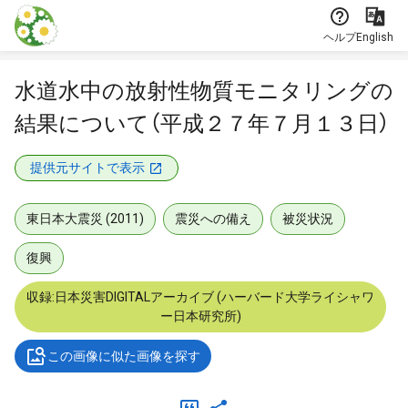
本文に飛ぶ
ヘルプ
English
水道水中の放射性物質モニタリングの
結果について（平成２７年７月１３日）
提供元サイトで表示
東日本大震災 (2011)
震災への備え
被災状況
復興
収録:日本災害DIGITALアーカイブ (ハーバード大学ライシャワ
ー日本研究所)
この画像に似た画像を探す