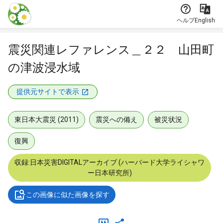
本文に飛ぶ
ヘルプ
English
震災関連レファレンス＿２２ 山田町
の津波浸水域
提供元サイトで表示
東日本大震災 (2011)
震災への備え
被災状況
復興
収録:日本災害DIGITALアーカイブ (ハーバード大学ライシャワ
ー日本研究所)
この画像に似た画像を探す