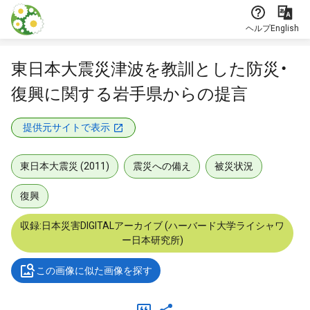
本文に飛ぶ
ヘルプ
English
東日本大震災津波を教訓とした防災・
復興に関する岩手県からの提言
提供元サイトで表示
東日本大震災 (2011)
震災への備え
被災状況
復興
収録:日本災害DIGITALアーカイブ (ハーバード大学ライシャワ
ー日本研究所)
この画像に似た画像を探す