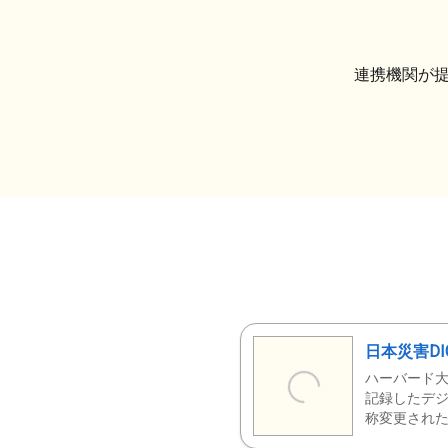
連携機関が
日本災害DI
ハーバード大
記録したデジ
称変更された