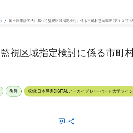
)
国土利用計画法に基づく監視区域指定検討に係る市町村意向調査（第１０回）
く監視区域指定検討に係る市町
復興
収録:日本災害DIGITALアーカイブ (ハーバード大学ライ