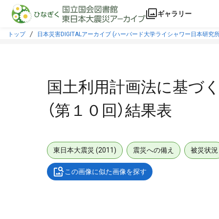
本文に飛ぶ
ギャラリー
トップ
日本災害DIGITALアーカイブ (ハーバード大学ライシャワー日本研究所
国土利用計画法に基づ
（第１０回）結果表
東日本大震災 (2011)
震災への備え
被災状況
この画像に似た画像を探す