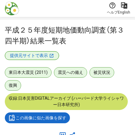
本文に飛ぶ
ヘルプ
English
平成２５年度短期地価動向調査（第３
四半期）結果一覧表
提供元サイトで表示
東日本大震災 (2011)
震災への備え
被災状況
復興
収録:日本災害DIGITALアーカイブ (ハーバード大学ライシャワ
ー日本研究所)
この画像に似た画像を探す