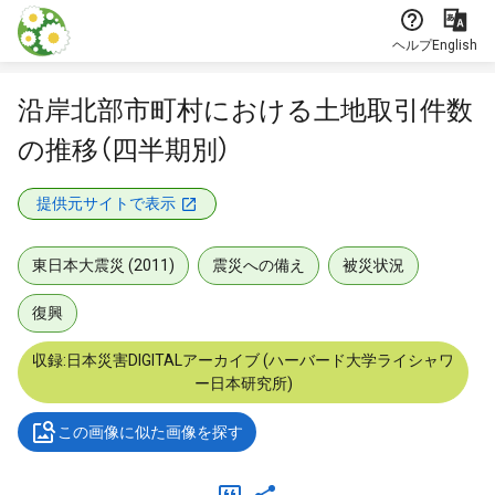
本文に飛ぶ
ヘルプ
English
沿岸北部市町村における土地取引件数
の推移（四半期別）
提供元サイトで表示
東日本大震災 (2011)
震災への備え
被災状況
復興
収録:日本災害DIGITALアーカイブ (ハーバード大学ライシャワ
ー日本研究所)
この画像に似た画像を探す