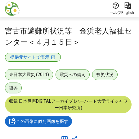
本文に飛ぶ
ヘルプ
English
宮古市避難所状況等 金浜老人福祉セ
ンター＜４月１５日＞
提供元サイトで表示
東日本大震災 (2011)
震災への備え
被災状況
復興
収録:日本災害DIGITALアーカイブ (ハーバード大学ライシャワ
ー日本研究所)
この画像に似た画像を探す