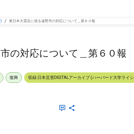
)
東日本大震災に係る遠野市の対応について＿第６０報
野市の対応について＿第６０報
復興
収録:日本災害DIGITALアーカイブ (ハーバード大学ライ