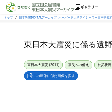
本文に飛ぶ
ギャラリー
トップ
日本災害DIGITALアーカイブ (ハーバード大学ライシャワー日本研究所
東日本大震災に係る遠
東日本大震災 (2011)
震災への備え
被災状況
この画像に似た画像を探す