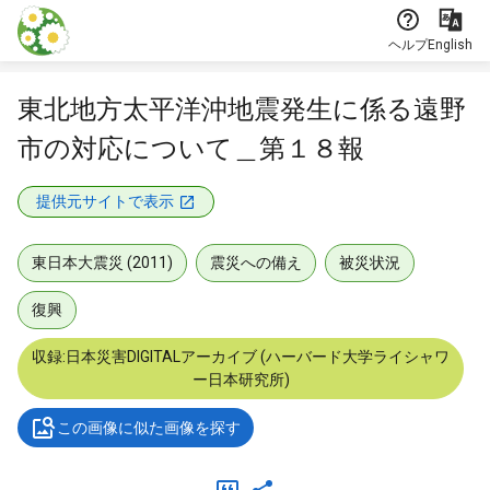
本文に飛ぶ
ヘルプ
English
東北地方太平洋沖地震発生に係る遠野
市の対応について＿第１８報
提供元サイトで表示
東日本大震災 (2011)
震災への備え
被災状況
復興
収録:日本災害DIGITALアーカイブ (ハーバード大学ライシャワ
ー日本研究所)
この画像に似た画像を探す