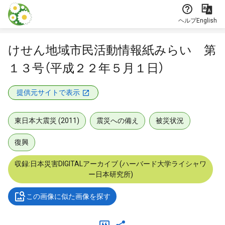
本文に飛ぶ
ヘルプ
English
けせん地域市民活動情報紙みらい 第
１３号（平成２２年５月１日）
提供元サイトで表示
東日本大震災 (2011)
震災への備え
被災状況
復興
収録:日本災害DIGITALアーカイブ (ハーバード大学ライシャワ
ー日本研究所)
この画像に似た画像を探す