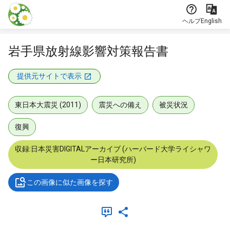
本文に飛ぶ
ヘルプ
English
岩手県放射線影響対策報告書
提供元サイトで表示
東日本大震災 (2011)
震災への備え
被災状況
復興
収録:日本災害DIGITALアーカイブ (ハーバード大学ライシャワ
ー日本研究所)
この画像に似た画像を探す