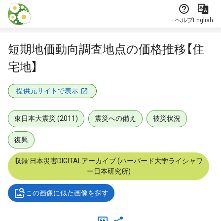
本文に飛ぶ
ヘルプ
English
短期地価動向調査地点の価格推移【住
宅地】
提供元サイトで表示
東日本大震災 (2011)
震災への備え
被災状況
復興
収録:日本災害DIGITALアーカイブ (ハーバード大学ライシャワ
ー日本研究所)
この画像に似た画像を探す