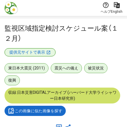
本文に飛ぶ
ヘルプ
English
監視区域指定検討スケジュール案（１
２月）
提供元サイトで表示
東日本大震災 (2011)
震災への備え
被災状況
復興
収録:日本災害DIGITALアーカイブ (ハーバード大学ライシャワ
ー日本研究所)
この画像に似た画像を探す