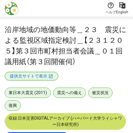
本文に飛ぶ
ヘルプ
English
沿岸地域の地価動向等＿２３ 震災に
よる監視区域指定検討＿【２３１２０
５】第３回市町村担当者会議＿０１回
議用紙（第３回開催伺）
提供元サイトで表示
東日本大震災 (2011)
震災への備え
被災状況
復興
収録:日本災害DIGITALアーカイブ (ハーバード大学ライシャワ
ー日本研究所)