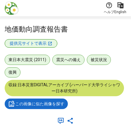
本文に飛ぶ
ヘルプ
English
地価動向調査報告書
提供元サイトで表示
東日本大震災 (2011)
震災への備え
被災状況
復興
収録:日本災害DIGITALアーカイブ (ハーバード大学ライシャワ
ー日本研究所)
この画像に似た画像を探す