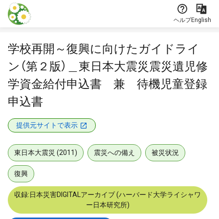
本文に飛ぶ
ヘルプ
English
学校再開～復興に向けたガイドライ
ン（第２版）＿東日本大震災震災遺児修
学資金給付申込書 兼 待機児童登録
申込書
提供元サイトで表示
東日本大震災 (2011)
震災への備え
被災状況
復興
収録:日本災害DIGITALアーカイブ (ハーバード大学ライシャワ
ー日本研究所)