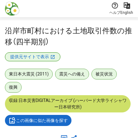
本文に飛ぶ
ヘルプ
English
沿岸市町村における土地取引件数の推
移（四半期別）
提供元サイトで表示
東日本大震災 (2011)
震災への備え
被災状況
復興
収録:日本災害DIGITALアーカイブ (ハーバード大学ライシャワ
ー日本研究所)
この画像に似た画像を探す