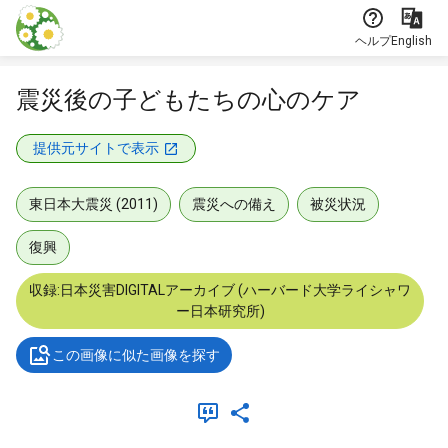
本文に飛ぶ
ヘルプ
English
震災後の子どもたちの心のケア
提供元サイトで表示
東日本大震災 (2011)
震災への備え
被災状況
復興
収録:日本災害DIGITALアーカイブ (ハーバード大学ライシャワ
ー日本研究所)
この画像に似た画像を探す