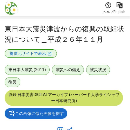
本文に飛ぶ
ヘルプ
English
東日本大震災津波からの復興の取組状
況について＿平成２６年１１月
提供元サイトで表示
東日本大震災 (2011)
震災への備え
被災状況
復興
収録:日本災害DIGITALアーカイブ (ハーバード大学ライシャワ
ー日本研究所)
この画像に似た画像を探す